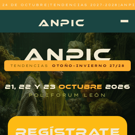
 OCTUBRE
|
TENDENCIAS 2027-2028
|
ANPIC OTOÑ
ANPIC
ANPIC
TENDENCIAS
OTOÑO-INVIERNO 27/28
21, 22 Y 23
OCTUBRE
2026
POLIFORUM LEÓN
REGÍSTRATE