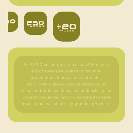
000
250
+20
ROS²
MARCAS
PAÍSES
Más de 20 países. Consolidándose como el
evento clave de la proveeduría y la
innovación en la industria. ¡Únete a esta
experiencia global!